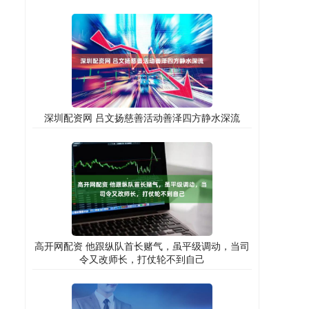
深圳配资网 吕文扬慈善活动善泽四方静水深流
高开网配资 他跟纵队首长赌气，虽平级调动，当司
令又改师长，打仗轮不到自己