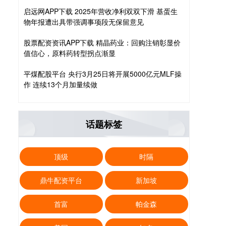
启远网APP下载 2025年营收净利双双下滑 基蛋生
物年报遭出具带强调事项段无保留意见
股票配资资讯APP下载 精晶药业：回购注销彰显价
值信心，原料药转型拐点渐显
平煤配股平台 央行3月25日将开展5000亿元MLF操
作 连续13个月加量续做
话题标签
顶级
时隔
鼎牛配资平台
新加坡
首富
帕金森