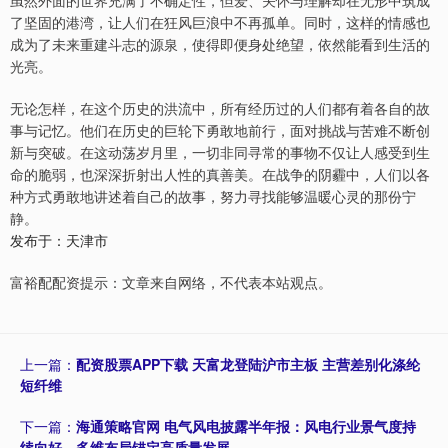
虽然外面的世界充满了不确定性，但爱、关怀与理解却在无形中筑成
了坚固的港湾，让人们在狂风巨浪中不再孤单。同时，这样的情感也
成为了未来重建斗志的源泉，使得即便身处绝望，依然能看到生活的
光亮。
无论怎样，在这个历史的洪流中，所有经历过的人们都有着各自的故
事与记忆。他们在历史的巨轮下勇敢地前行，面对挑战与苦难不断创
新与突破。在这动荡岁月里，一切非同寻常的事物不仅让人感受到生
命的脆弱，也深深折射出人性的真善美。在战争的阴霾中，人们以各
种方式勇敢地讲述着自己的故事，努力寻找能够温暖心灵的那份宁
静。
发布于：天津市
富裕配配资提示：文章来自网络，不代表本站观点。
上一篇：
配资股票APP下载 天富龙登陆沪市主板 主营差别化涤纶
短纤维
下一篇：
海通策略官网 电气风电披露半年报：风电行业景气度持
续向好，多维布局锚定高质量发展