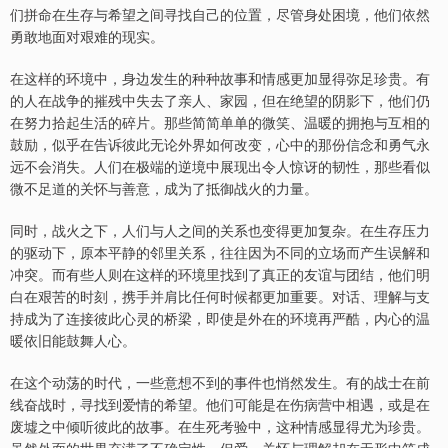
们拼命在生存与希望之间寻找自己的位置，尽管身处困境，他们依然
勇敢地面对艰难的现实。
在这样的环境中，身边发生的种种故事和情感更加显得弥足珍贵。有
的人在战争的摧残中失去了亲人、家园，但在绝望的阴影下，他们仍
在努力拾起生活的碎片。那些简简单单的微笑、温暖的拥抱与互相的
鼓励，似乎在告诉彼此无论外界如何改变，心中的那份信念和勇气永
远不会消失。人们在极端的逆境中展现出令人惊讶的韧性，那些看似
微不足道的关怀与善意，成为了抵御战火的力量。
同时，战火之下，人们与人之间的关系也变得更加复杂。在生存压力
的驱动下，原本平静的邻里关系，往往因为不同的立场而产生误解和
冲突。而有些人则在这样的环境里找到了真正的友谊与团结，他们明
白在艰苦的时刻，携手并肩比任何时候都更加重要。对话、理解与支
持成为了连接彼此心灵的桥梁，即使是外在的环境再严酷，内心的温
暖依旧能鼓舞人心。
在这个动荡的时代，一些意想不到的事件也悄然发生。有的战士在前
线奋战时，寻找到爱情的希望。他们可能是在伤病营中相遇，或是在
废墟之中倾听彼此的故事。在生死考验中，这种情感显得尤为珍贵。