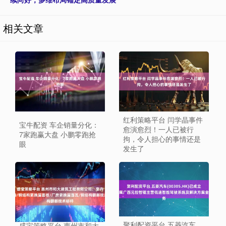
相关文章
红利策略平台 闫学晶事件
宝牛配资 车企销量分化：
愈演愈烈！一人已被行
7家跑赢大盘 小鹏零跑抢
拘，令人担心的事情还是
眼
发生了
聚利配资平台 五菱汽车
盛宝策略平台 惠州市和大