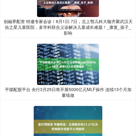
创融界配资 特邀专家会诊！8月1日-7日，北上鄂儿科大咖齐聚武汉天
佑之星儿童医院，多学科联合义诊解决儿童成长难题！_康复_孩子_
影响
平煤配股平台 央行3月25日将开展5000亿元MLF操作 连续13个月加
量续做