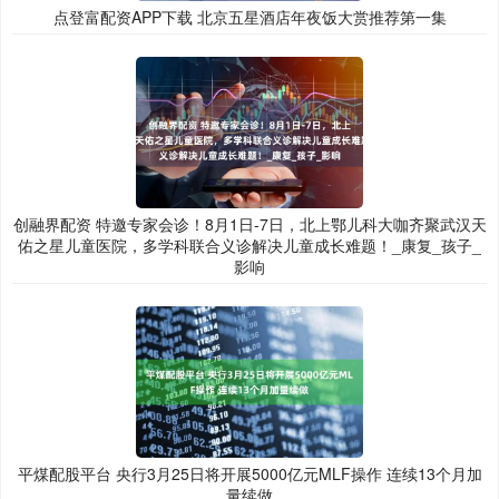
点登富配资APP下载 北京五星酒店年夜饭大赏推荐第一集
创融界配资 特邀专家会诊！8月1日-7日，北上鄂儿科大咖齐聚武汉天
佑之星儿童医院，多学科联合义诊解决儿童成长难题！_康复_孩子_
影响
平煤配股平台 央行3月25日将开展5000亿元MLF操作 连续13个月加
量续做