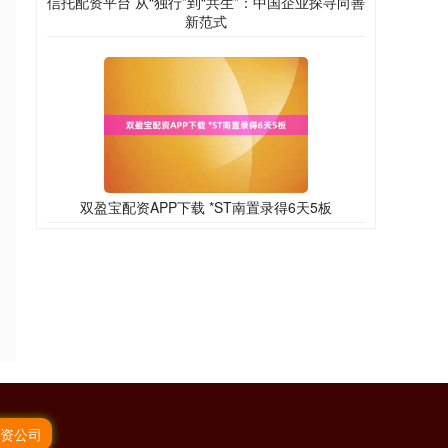
信托配资平台 从“独行”到“共生”：中国企业探寻向善
新范式
双盈宝配资APP下载 *ST南置录得6天5板
资公司