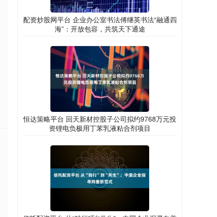
配资炒股网平台 企业办公室书法傅继英书法“融通四
海”：开放包容，共筑天下通途
恒达策略平台 回天新材控股子公司拟约9768万元投
资锂电负极用丁苯乳液粘合剂项目