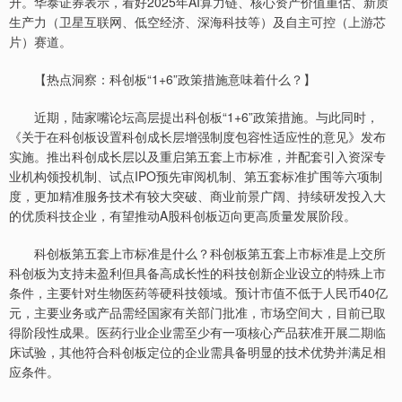
升。华泰证券表示，看好2025年AI算力链、核心资产价值重估、新质
生产力（卫星互联网、低空经济、深海科技等）及自主可控（上游芯
片）赛道。
【热点洞察：科创板“1+6”政策措施意味着什么？】
近期，陆家嘴论坛高层提出科创板“1+6”政策措施。与此同时，
《关于在科创板设置科创成长层增强制度包容性适应性的意见》发布
实施。推出科创成长层以及重启第五套上市标准，并配套引入资深专
业机构领投机制、试点IPO预先审阅机制、第五套标准扩围等六项制
度，更加精准服务技术有较大突破、商业前景广阔、持续研发投入大
的优质科技企业，有望推动A股科创板迈向更高质量发展阶段。
科创板第五套上市标准是什么？科创板第五套上市标准是上交所
科创板为支持未盈利但具备高成长性的科技创新企业设立的特殊上市
条件，主要针对生物医药等硬科技领域。预计市值不低于人民币40亿
元，主要业务或产品需经国家有关部门批准，市场空间大，目前已取
得阶段性成果。医药行业企业需至少有一项核心产品获准开展二期临
床试验，其他符合科创板定位的企业需具备明显的技术优势并满足相
应条件。