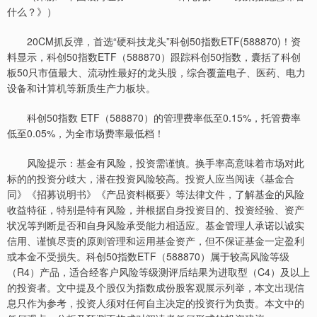
什么？》）
20CM抓反弹，首选“硬科技龙头”科创50指数ETF(588870)！资
料显示，科创50指数ETF（588870）跟踪科创50指数，囊括了科创
板50只市值最大、流动性最好的龙头股，综合覆盖电子、医药、电力
设备和计算机等新质生产力板块。
科创50指数 ETF（588870）的管理费率低至0.15%，托管费率
低至0.05%，为全市场费率最低档！
风险提示：基金有风险，投资需谨慎。换手率高意味着市场对此
标的的投资分歧大，潜在投资风险较高。投资人应当阅读《基金合
同》《招募说明书》《产品资料概要》等法律文件，了解基金的风险
收益特征，特别是特有风险，并根据自身投资目的、投资经验、资产
状况等判断是否和自身风险承受能力相适应。基金管理人承诺以诚实
信用、谨慎尽责的原则管理和运用基金资产，但不保证基金一定盈利
或本金不受损失。科创50指数ETF（588870）属于较高风险等级
（R4）产品，适合经客户风险等级测评后结果为进取型（C4）及以上
的投资者。文中提及个股仅为指数成份股客观展示列举，本文出现信
息只作为参考，投资人须对任何自主决定的投资行为负责。本文中的