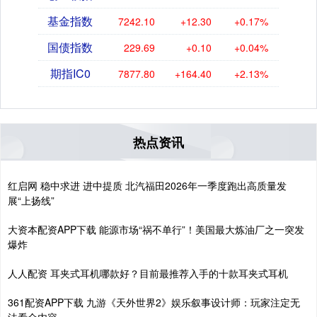
基金指数
7242.10
+12.30
+0.17%
国债指数
229.69
+0.10
+0.04%
期指IC0
7877.80
+164.40
+2.13%
热点资讯
红启网 稳中求进 进中提质 北汽福田2026年一季度跑出高质量发
展“上扬线”
大资本配资APP下载 能源市场“祸不单行”！美国最大炼油厂之一突发
爆炸
人人配资 耳夹式耳机哪款好？目前最推荐入手的十款耳夹式耳机
361配资APP下载 九游《天外世界2》娱乐叙事设计师：玩家注定无