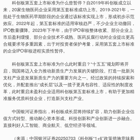
科创板第五套上市标准为什么曾暂停？自2019年科创板成立以
来，20家生物医药企业采用第五套标准成功上市。2019-2021年，一
批处于生物医药早期阶段的企业通过该标准实现上市，形成初步示范
效应。2022年起，第五套标准的适用审核趋严，不少企业主动撤回，
IPO数量骤降。2023年下半年，由于IPO审核整体收紧、部分企业上
市后盈利缓慢、部分企业技术不成熟、医药反腐行动对企业提出更高
合规要求等多重因素，出于对投资者保护考量，采用第五套上市标准
的企业IPO审核进程实质性暂停。
科创板第五套上市标准为什么此时重启？“十五五”规划即将开
启，我国将迈入全力推动新质生产力发展的关键阶段。打造一批新兴
支柱产业是发展新质生产力的重要方向之一。经过政策的持续探索和
优化，并配套推出“成长层”以及一揽子更具包容性、适应性的制度改
革，此时重启未盈利企业适用科创板第五套标准上市，有助于更加精
准服务优质科技企业，打造新兴支柱产业。
中国银河证券指出，科创板成长层将持续扩容，助力创新企业估
值方式转型、推动耐心资本形成、科技创新和产业创新进一步融合。
直接利好人工智能、商业航天、低空经济等领域。
（来源：中国银河证券20250703《科创板“1+6”政策措施意味着