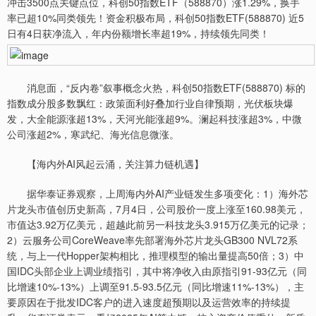
冲击3500点关键点位，科创50指数ETF（588870）涨1.29%，换手
率已超10%同类领先！资金积极布局，科创50指数ETF(588870) 近5
日有4日获净流入，年内份额增长率超19%，持续领先同类！
消息面，“反内卷”叙事概念火热，科创50指数ETF(588870) 标的
指数成分股多数飘红：政策面利好叠加行业自律预期，光伏板块爆
发，大全能源涨超13%，天河光能涨超9%。澜起科技涨超3%，中微
公司涨超2%，寒武纪、海光信息微涨。
【海内外AI风起云涌，关注算力链机遇】
据华泰证券观察，上周海内外AI产业链发生多项变化：1）海外芯
片龙头市值创历史新高，7月4日，公司股价一度上涨至160.98美元，
市值达3.92万亿美元，超越此前另一科技龙头3.915万亿美元的记录；
2）云服务公司CoreWeave率先部署海外芯片龙头GB300 NVL72系
统，与上一代Hopper架构相比，推理模型的输出量提高50倍；3）中
国IDC头部企业上调业绩指引，其中将净收入由原指引91-93亿元（同
比增速10%-13%）上调至91.5-93.5亿元（同比增速11%-13%），主
要原因在于批发IDC客户的进入速度超预期以及运营效率的持续提