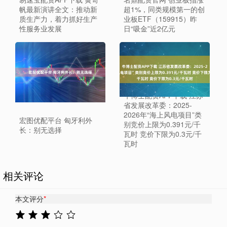
帆最新演讲全文：推动新
超1%，同类规模第一的创
质生产力，着力抓好生产
业板ETF（159915）昨
性服务业发展
日“吸金”近2亿元
牛博士配资APP下载 江苏
省发展改革委：2025-
2026年“海上风电项目”类
宏图优配平台 匈牙利外
别竞价上限为0.391元/千
长：别无选择
瓦时 竞价下限为0.3元/千
瓦时
相关评论
本文评分
*