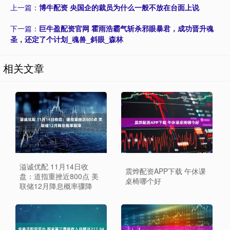
上一篇：
博牛配资 央国企的裁员为什么一般不放在台面上说
下一篇：
巨牛盈配资官网 霍雨浩霸气斩杀邪眼暴君，成功晋升魂
圣，还定了个计划_魂兽_斜眼_森林
相关文章
溢诚优配 11月14日收
震烨配资APP下载 午休课
盘：道指重挫近800点 美
桌椅哪个好
联储12月降息概率骤降