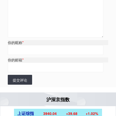
你的昵称
*
你的邮箱
*
提交评论
沪深京指数
上证综指
3940.04
+39.68
+1.02%