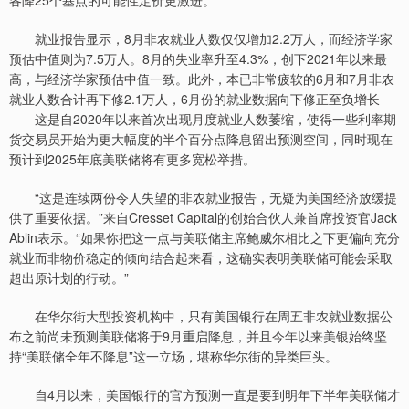
各降25个基点的可能性定价更激进。
就业报告显示，8月非农就业人数仅仅增加2.2万人，而经济学家
预估中值则为7.5万人。8月的失业率升至4.3%，创下2021年以来最
高，与经济学家预估中值一致。此外，本已非常疲软的6月和7月非农
就业人数合计再下修2.1万人，6月份的就业数据向下修正至负增长
——这是自2020年以来首次出现月度就业人数萎缩，使得一些利率期
货交易员开始为更大幅度的半个百分点降息留出预测空间，同时现在
预计到2025年底美联储将有更多宽松举措。
“这是连续两份令人失望的非农就业报告，无疑为美国经济放缓提
供了重要依据。”来自Cresset Capital的创始合伙人兼首席投资官Jack
Ablin表示。“如果你把这一点与美联储主席鲍威尔相比之下更偏向充分
就业而非物价稳定的倾向结合起来看，这确实表明美联储可能会采取
超出原计划的行动。”
在华尔街大型投资机构中，只有美国银行在周五非农就业数据公
布之前尚未预测美联储将于9月重启降息，并且今年以来美银始终坚
持“美联储全年不降息”这一立场，堪称华尔街的异类巨头。
自4月以来，美国银行的官方预测一直是要到明年下半年美联储才