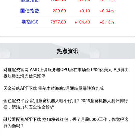
国债指数
229.69
+0.10
+0.04%
期指IC0
7877.80
+164.40
+2.13%
热点资讯
财鑫配资官网 AMD上调服务器CPU潜在市场至1200亿美元 A股算力
板块爆发海光信息涨停
天金策略APP下载 霍尔木兹海峡3月通航量暴跌逾九成
金色配资平台 家用擦窗机器人哪个好用？2026擦窗机器人测评排行
榜，清洁力与安全性全解析
融股通配资APP下载 抢18块钱红包，丢了月薪8000工作，你觉得这
行为蠢吗？