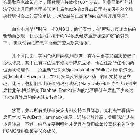
会采取降息政策行动，届时预计将放松100个基点。但美国银行的经
济学家上月已经基于美联储主席鲍威尔在8月22日于杰克逊霍尔全球
央行研讨会上的言论承认，“风险显然已显著转向在9月开启降息”。
而在本周早些时候，即9月3日，他们表示，在“劳动力市场因供给
驱动而放缓、核心通胀徘徊于约3%以及经济重新加速扩张”的背景
下，“美联储匆忙降息可能会演变为政策错误”。
几个月以来，美国总统唐纳德.特朗普一直在催促美联储决策者们
尽快降息，其中已有两位理事倾向于降息立场。他在任期所任命的两
位美联储理事——克里斯托弗.沃勒(Christopher Waller)和米歇尔.鲍
曼(Michelle Bowman)，在7月投票反对按兵不动，转而支持降息立
场。此后，包括旧金山联储的玛丽.戴利(Mary Daly)和亚特兰大联储主
席拉斐尔.博斯蒂克(Raphael Bostic)在内的地区联储主席也至少表达
了对9月降息的偏鸽派支持言论。
然而，并非所有美联储决策者都支持本月降息。克利夫兰联储主
席贝丝.哈马克(Beth Hammack)表示，通胀仍然过高，美联储难以在
本月降息。不过，哈马克要到明年才是具有货币政策投票权的美联储
FOMC货币政策委员会成员。