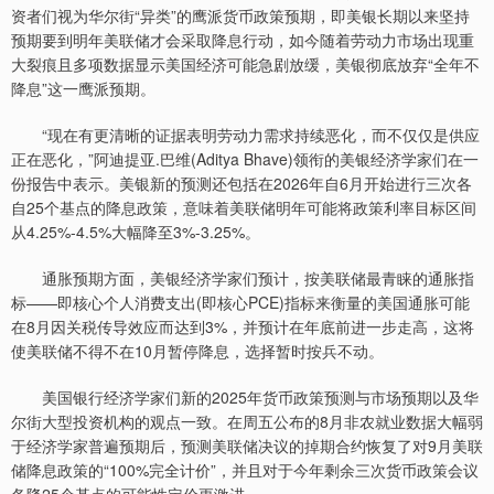
资者们视为华尔街“异类”的鹰派货币政策预期，即美银长期以来坚持
预期要到明年美联储才会采取降息行动，如今随着劳动力市场出现重
大裂痕且多项数据显示美国经济可能急剧放缓，美银彻底放弃“全年不
降息”这一鹰派预期。
“现在有更清晰的证据表明劳动力需求持续恶化，而不仅仅是供应
正在恶化，”阿迪提亚.巴维(Aditya Bhave)领衔的美银经济学家们在一
份报告中表示。美银新的预测还包括在2026年自6月开始进行三次各
自25个基点的降息政策，意味着美联储明年可能将政策利率目标区间
从4.25%-4.5%大幅降至3%-3.25%。
通胀预期方面，美银经济学家们预计，按美联储最青睐的通胀指
标——即核心个人消费支出(即核心PCE)指标来衡量的美国通胀可能
在8月因关税传导效应而达到3%，并预计在年底前进一步走高，这将
使美联储不得不在10月暂停降息，选择暂时按兵不动。
美国银行经济学家们新的2025年货币政策预测与市场预期以及华
尔街大型投资机构的观点一致。在周五公布的8月非农就业数据大幅弱
于经济学家普遍预期后，预测美联储决议的掉期合约恢复了对9月美联
储降息政策的“100%完全计价”，并且对于今年剩余三次货币政策会议