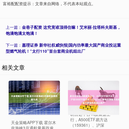
富裕配配资提示：文章来自网络，不代表本站观点。
上一篇：
金巷子配资 这究竟谁顶得住嘛！艾米丽·拉塔科夫斯基，
饱满饱满太饱满！
下一篇：
嘉理证券 新华社权威快报|国内功率最大国产商业投运重
型燃气轮机！“太行110”首台套商业机组出厂
相关文章
易云达平台 A股震荡上
行，A500ETF易方达
天金策略APP下载 霍尔木
（159361）、沪深
兹海峡3月通航量暴跌逾